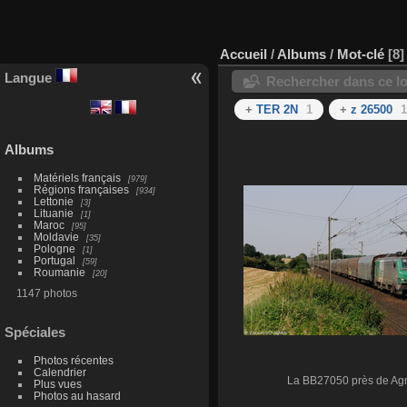
Accueil
/
Albums
/
Mot-clé
8
Langue
Rechercher dans ce lo
+
TER 2N
1
+
z 26500
1
Albums
Matériels français
979
Régions françaises
934
Lettonie
3
Lituanie
1
Maroc
95
Moldavie
35
Pologne
1
Portugal
59
Roumanie
20
1147 photos
Spéciales
Photos récentes
Calendrier
La BB27050 près de Agn
Plus vues
Photos au hasard