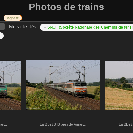
Photos de trains
Agnetz
t
Mots-clés liés
+
SNCF (Société Nationale des Chemins de fer F
etz.
La BB22343 près de Agnetz.
La BB222