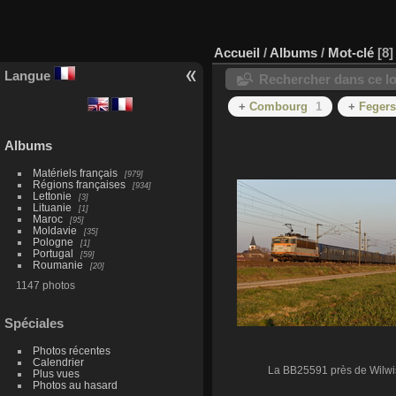
Accueil
/
Albums
/
Mot-clé
8
Langue
Rechercher dans ce lo
+
Combourg
1
+
Feger
Albums
Matériels français
979
Régions françaises
934
Lettonie
3
Lituanie
1
Maroc
95
Moldavie
35
Pologne
1
Portugal
59
Roumanie
20
1147 photos
Spéciales
Photos récentes
Calendrier
La BB25591 près de Wilwi
Plus vues
Photos au hasard