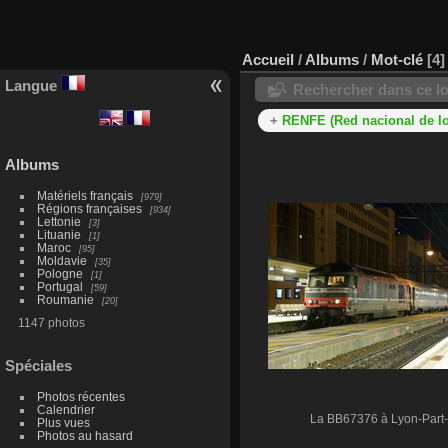
Accueil
/
Albums
/
Mot-clé
4
Langue
Rechercher dans ce lo
+
RENFE (Red nacional de los
Albums
Matériels français
979
Régions françaises
934
Lettonie
3
Lituanie
1
Maroc
95
Moldavie
35
Pologne
1
Portugal
59
Roumanie
20
1147 photos
Spéciales
Photos récentes
Calendrier
La BB67376 à Lyon-Part-
Plus vues
Photos au hasard