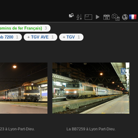
emins de fer Français)
3
bb 7200
1
+
TGV AVE
1
+
TGV
1
3 à Lyon-Part-Dieu.
La BB7259 à Lyon Part-Dieu.