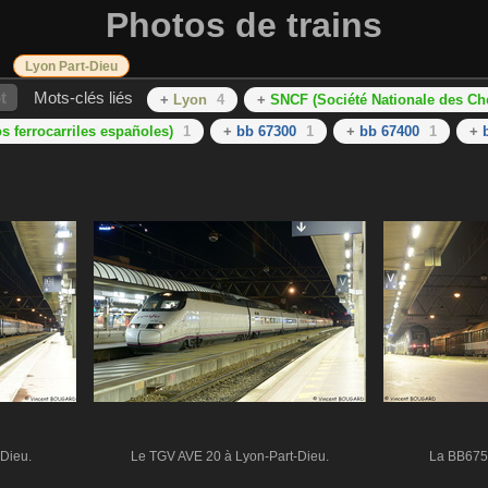
Photos de trains
Lyon Part-Dieu
t
Mots-clés liés
+
Lyon
4
+
SNCF (Société Nationale des Ch
 ferrocarriles españoles)
1
+
bb 67300
1
+
bb 67400
1
+
Dieu.
Le TGV AVE 20 à Lyon-Part-Dieu.
La BB6752