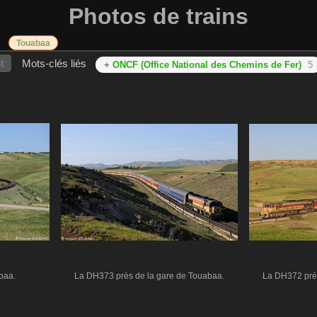
Photos de trains
Touabaa
t
Mots-clés liés
+
ONCF (Office National des Chemins de Fer)
5
baa.
La DH373 près de la gare de Touabaa.
La DH372 près