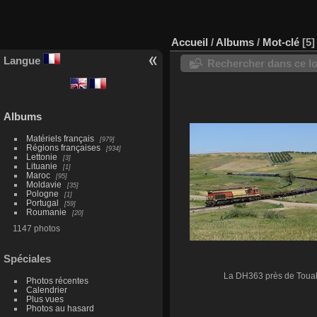
Accueil
/
Albums
/
Mot-clé
5
Langue
Rechercher dans ce lo
Albums
Matériels français
979
Régions françaises
934
Lettonie
3
Lituanie
1
Maroc
95
Moldavie
35
Pologne
1
Portugal
59
Roumanie
20
1147 photos
Spéciales
La DH363 près de Toua
Photos récentes
Calendrier
Plus vues
Photos au hasard