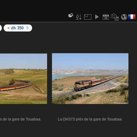
+
dh 350
5
 de la gare de Touabaa.
La DH373 près de la gare de Touabaa.