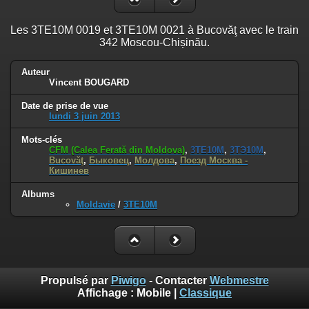
Les 3TE10M 0019 et 3TE10M 0021 à Bucovăţ avec le train
342 Moscou-Chișinău.
Auteur
Vincent BOUGARD
Date de prise de vue
lundi 3 juin 2013
Mots-clés
CFM (Calea Ferată din Moldova)
,
3TE10M
,
3ТЭ10М
,
Bucovăţ
,
Быковец
,
Молдова
,
Поезд Москва -
Кишинев
Albums
Moldavie
/
3TE10M
Propulsé par
Piwigo
- Contacter
Webmestre
Affichage :
Mobile
|
Classique