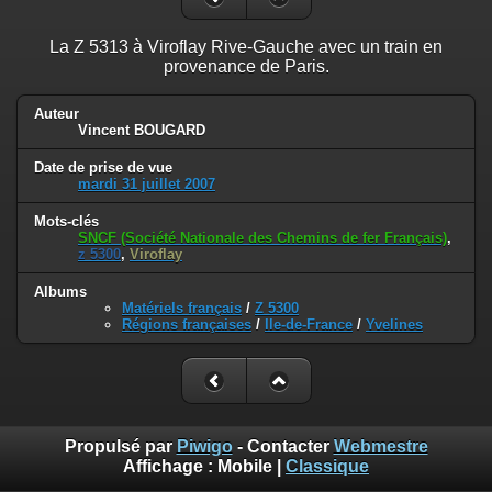
La Z 5313 à Viroflay Rive-Gauche avec un train en
provenance de Paris.
Auteur
Vincent BOUGARD
Date de prise de vue
mardi 31 juillet 2007
Mots-clés
SNCF (Société Nationale des Chemins de fer Français)
,
z 5300
,
Viroflay
Albums
Matériels français
/
Z 5300
Régions françaises
/
Ile-de-France
/
Yvelines
Propulsé par
Piwigo
- Contacter
Webmestre
Affichage :
Mobile
|
Classique