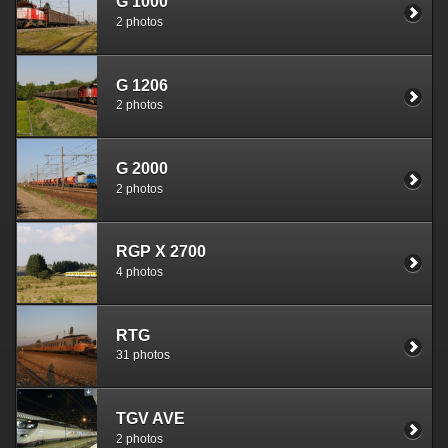
G 1000
2 photos
G 1206
2 photos
G 2000
2 photos
RGP X 2700
4 photos
RTG
31 photos
TGV AVE
2 photos