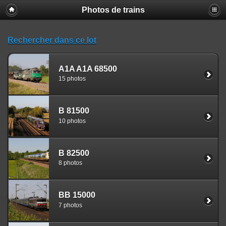
Photos de trains
Rechercher dans ce lot
A1A A1A 68500
15 photos
B 81500
10 photos
B 82500
8 photos
BB 15000
7 photos