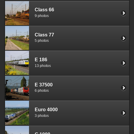
Class 66
9 photos
Class 77
5 photos
E 186
13 photos
E 37500
6 photos
Euro 4000
3 photos